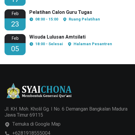
Pelatihan Calon Guru Tugas
Feb
08:00 - 15:00
Ruang Pelatihan
23
Wisuda Lulusan Amtsilati
Feb
18:00 - Selesai
Halaman Pesantren
05
Jl. KH. Moh. Kholil Gg. I No. 6 Demangan Bangkalan Madura
Jawa Timur 69115
Temuka di Google Map
+6281918555004