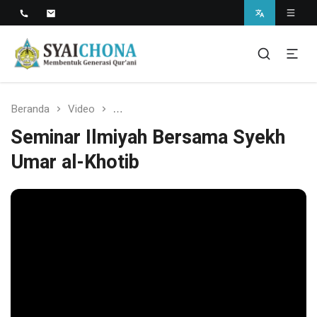
Situs Resmi Pondok Pesantren Syaichona
Mohammad Cholil
syaichona
Beranda
Video
Seminar Ilmiyah Bersama Syekh Umar al
Seminar Ilmiyah Bersama Syekh
Umar al-Khotib