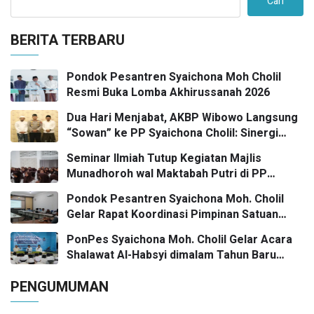
Cari
BERITA TERBARU
Pondok Pesantren Syaichona Moh Cholil
Resmi Buka Lomba Akhirussanah 2026
Dua Hari Menjabat, AKBP Wibowo Langsung
“Sowan” ke PP Syaichona Cholil: Sinergi
Umaro dan Pengaruh Tokoh Pesantren
Seminar Ilmiah Tutup Kegiatan Majlis
Kunci Bangkalan Madani
Munadhoroh wal Maktabah Putri di PP
Syaichona Moh Cholil
Pondok Pesantren Syaichona Moh. Cholil
Gelar Rapat Koordinasi Pimpinan Satuan
Pendidikan
PonPes Syaichona Moh. Cholil Gelar Acara
Shalawat Al-Habsyi dimalam Tahun Baru
Masehi Menuju 2026
PENGUMUMAN