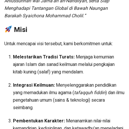
Ahlussunnah wal Jama’ah an-Nahdliyah, serta Siap
Menghadapi Tantangan Global di Bawah Naungan
Barakah Syaichona Mohammad Cholil.”
Misi
Untuk mencapai visi tersebut, kami berkomitmen untuk:
Melestarikan Tradisi Turats:
Menjaga kemurnian
ajaran Islam dan sanad keilmuan melalui pengkajian
kitab kuning (salaf) yang mendalam.
Integrasi Keilmuan:
Menyelenggarakan pendidikan
yang memadukan ilmu agama (
tafaqquh fiddin
) dan ilmu
pengetahuan umum (sains & teknologi) secara
seimbang.
Pembentukan Karakter:
Menanamkan nilai-nilai
kemandirian, kedisiplinan, dan ketawadhu’an meneladani