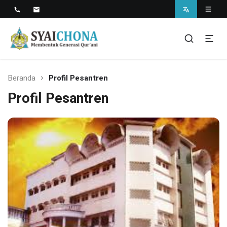
Situs Resmi Pondok Pesantren Syaichona
Mohammad Cholil
syaichona
Beranda
Profil Pesantren
Profil Pesantren