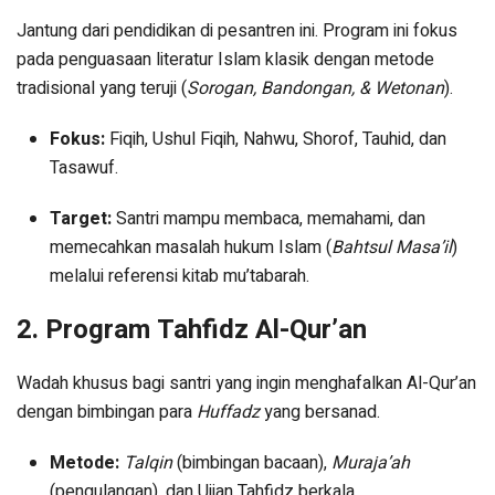
Jantung dari pendidikan di pesantren ini. Program ini fokus
pada penguasaan literatur Islam klasik dengan metode
tradisional yang teruji (
Sorogan, Bandongan, & Wetonan
).
Fokus:
Fiqih, Ushul Fiqih, Nahwu, Shorof, Tauhid, dan
Tasawuf.
Target:
Santri mampu membaca, memahami, dan
memecahkan masalah hukum Islam (
Bahtsul Masa’il
)
melalui referensi kitab mu’tabarah.
2. Program Tahfidz Al-Qur’an
Wadah khusus bagi santri yang ingin menghafalkan Al-Qur’an
dengan bimbingan para
Huffadz
yang bersanad.
Metode:
Talqin
(bimbingan bacaan),
Muraja’ah
(pengulangan), dan Ujian Tahfidz berkala.