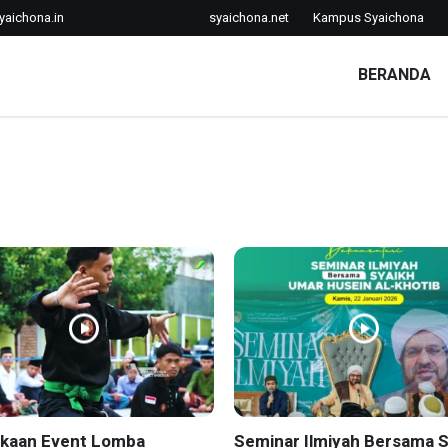
yaichona.in
syaichona.net
Kampus Syaichona
BERANDA
kaan Event Lomba
Seminar Ilmiyah Bersama 