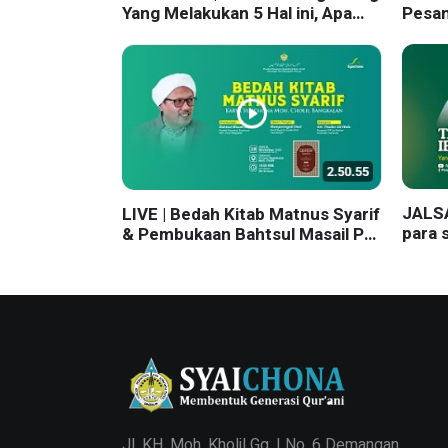
Yang Melakukan 5 Hal ini, Apa
Pesan
saja? Surat Al-Humazah
Cholil
JALSAH
LIVE | Bedah Kitab Matnus Syarif
para 
& Pembukaan Bahtsul Masail PP.
sukse
Syaichona Moh. Cholil
bahag
Jl. KH. Moh. Kholil Gg. I No. 6 Demangan