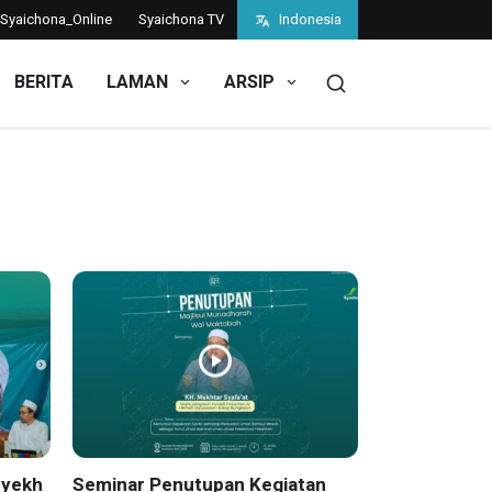
Syaichona_Online
Syaichona TV
Indonesia
BERITA
LAMAN
ARSIP
Syekh
Seminar Penutupan Kegiatan