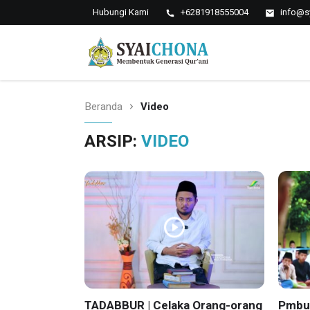
Hubungi Kami
+6281918555004
info@s
Situs Resmi Pondok
Pesantren Syaichona
syaichona
Mohammad Cholil
Beranda
Video
ARSIP:
VIDEO
TADABBUR | Celaka Orang-orang
Pmbu