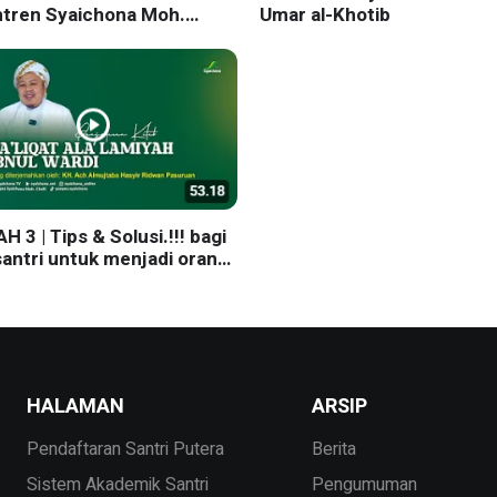
tren Syaichona Moh.
Umar al-Khotib
 3 | Tips & Solusi.!!! bagi
santri untuk menjadi orang
s agar hidupmu lebih
ia
HALAMAN
ARSIP
Pendaftaran Santri Putera
Berita
Sistem Akademik Santri
Pengumuman