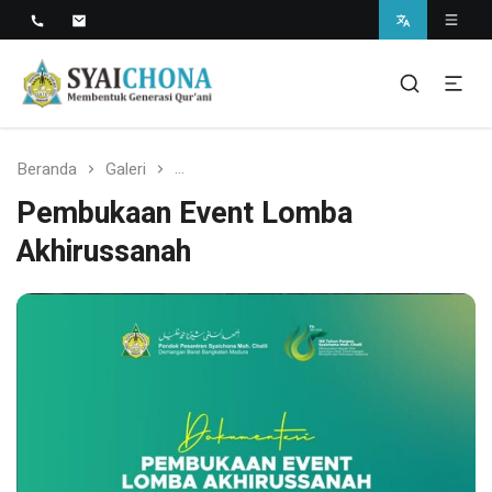
Situs Resmi Pondok Pesantren Syaichona
Mohammad Cholil
syaichona
Beranda
Galeri
Pembukaan Event Lomba Akhirussanah
Pembukaan Event Lomba
Akhirussanah