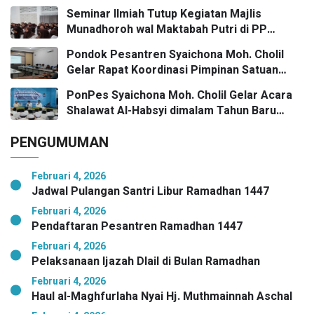
Umaro dan Pengaruh Tokoh Pesantren
Seminar Ilmiah Tutup Kegiatan Majlis
Kunci Bangkalan Madani
Munadhoroh wal Maktabah Putri di PP
Syaichona Moh Cholil
Pondok Pesantren Syaichona Moh. Cholil
Gelar Rapat Koordinasi Pimpinan Satuan
Pendidikan
PonPes Syaichona Moh. Cholil Gelar Acara
Shalawat Al-Habsyi dimalam Tahun Baru
Masehi Menuju 2026
PENGUMUMAN
Februari 4, 2026
Jadwal Pulangan Santri Libur Ramadhan 1447
Februari 4, 2026
Pendaftaran Pesantren Ramadhan 1447
Februari 4, 2026
Pelaksanaan Ijazah Dlail di Bulan Ramadhan
Februari 4, 2026
Haul al-Maghfurlaha Nyai Hj. Muthmainnah Aschal