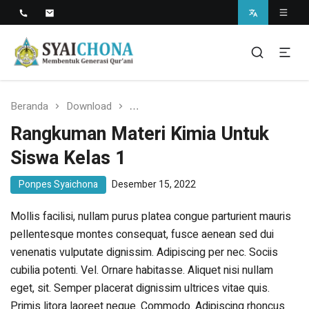
Situs Resmi Pondok Pesantren Syaichona
Mohammad Cholil
syaichona
Beranda
Download
Rangkuman Materi Kimia Untuk Sisw
Rangkuman Materi Kimia Untuk
Siswa Kelas 1
Ponpes Syaichona
Desember 15, 2022
Mollis facilisi, nullam purus platea congue parturient mauris
pellentesque montes consequat, fusce aenean sed dui
venenatis vulputate dignissim. Adipiscing per nec. Sociis
cubilia potenti. Vel. Ornare habitasse. Aliquet nisi nullam
eget, sit. Semper placerat dignissim ultrices vitae quis.
Primis litora laoreet neque. Commodo. Adipiscing rhoncus