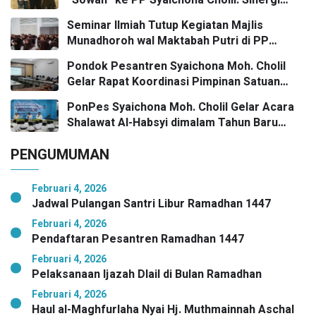
Umaro dan Pengaruh Tokoh Pesantren
Seminar Ilmiah Tutup Kegiatan Majlis
Kunci Bangkalan Madani
Munadhoroh wal Maktabah Putri di PP
Syaichona Moh Cholil
Pondok Pesantren Syaichona Moh. Cholil
Gelar Rapat Koordinasi Pimpinan Satuan
Pendidikan
PonPes Syaichona Moh. Cholil Gelar Acara
Shalawat Al-Habsyi dimalam Tahun Baru
Masehi Menuju 2026
PENGUMUMAN
Februari 4, 2026
Jadwal Pulangan Santri Libur Ramadhan 1447
Februari 4, 2026
Pendaftaran Pesantren Ramadhan 1447
Februari 4, 2026
Pelaksanaan Ijazah Dlail di Bulan Ramadhan
Februari 4, 2026
Haul al-Maghfurlaha Nyai Hj. Muthmainnah Aschal