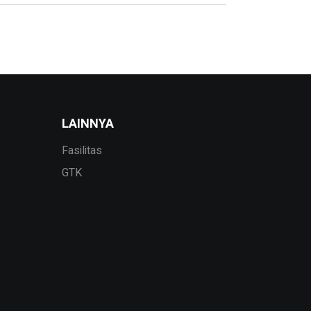
ibus erat
LAINNYA
Fasilitas
GTK