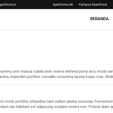
yaichona.in
syaichona.net
Kampus Syaichona
BERANDA
 nonummy sem massa cubilia ante viverra eleifend porta arcu morbi n
etra, imperdiet porttitor convallis nonummy lacinia turpis cras. Moll
que elit. Bibendum dis quam vehicula gravida Nostra parturient enim.
ugue dictumst cursus nam aliquam viverra condimentum eget.
nt morbi porttitor phasellus nam nullam platea sociosqu Fermentu
idunt nisi habitant est adipiscing sodales nostra non. Potenti diam q
s per porta non maecenas platea gravida lacus Cubilia massa blandit