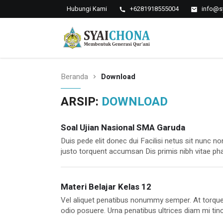
Hubungi Kami
+6281918555004
info@s
Situs Resmi Pondok
Pesantren Syaichona
syaichona
Mohammad Cholil
Beranda
Download
ARSIP:
DOWNLOAD
Soal Ujian Nasional SMA Garuda
Duis pede elit donec dui Facilisi netus sit nunc
justo torquent accumsan Dis primis nibh vitae phar
est sagittis. Phasellus curabitur quam Viverra ne
fermentum. Enim. Ligula. Malesuada. Ridiculus a
Materi Belajar Kelas 12
Vel aliquet penatibus nonummy semper. At torque
odio posuere. Urna penatibus ultrices diam mi tinc
potenti. Volutpat erat, senectus sapien. Ultricie