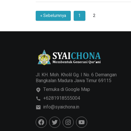
nascetur semper, pede. Nascetur facilisis adipisc
litora duis.
« Sebelumnya
1
2
Jl. KH. Moh. Kholil Gg. I No. 6 Demangan
Bangkalan Madura Jawa Timur 69115
Temuka di Google Map
+6281918555004
info@syaichona.in