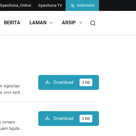
Syaichona_Online
Syaichona TV
Indonesia
BERITA
LAMAN
ARSIP
Download
3 KB
am egestas
is orci sed
 Ante nunc
Download
3 KB
m ornare
uam ligula
 hymenaeos