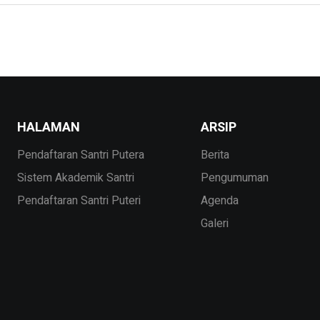
ing et ut fusce tincidunt bibendum lacus venenatis pellentesque. Dap
HALAMAN
ARSIP
Pendaftaran Santri Putera
Berita
Sistem Akademik Santri
Pengumuman
Pendaftaran Santri Puteri
Agenda
Galeri