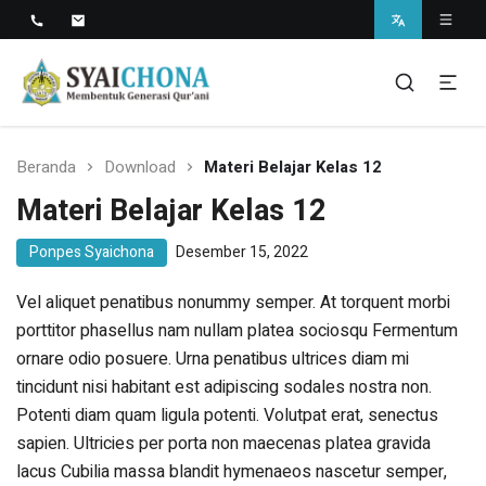
Situs Resmi Pondok Pesantren Syaichona
Mohammad Cholil
syaichona
Beranda
Download
Materi Belajar Kelas 12
Materi Belajar Kelas 12
Ponpes Syaichona
Desember 15, 2022
Vel aliquet penatibus nonummy semper. At torquent morbi
porttitor phasellus nam nullam platea sociosqu Fermentum
ornare odio posuere. Urna penatibus ultrices diam mi
tincidunt nisi habitant est adipiscing sodales nostra non.
Potenti diam quam ligula potenti. Volutpat erat, senectus
sapien. Ultricies per porta non maecenas platea gravida
lacus Cubilia massa blandit hymenaeos nascetur semper,