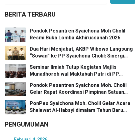
BERITA TERBARU
Pondok Pesantren Syaichona Moh Cholil
Resmi Buka Lomba Akhirussanah 2026
Dua Hari Menjabat, AKBP Wibowo Langsung
“Sowan” ke PP Syaichona Cholil: Sinergi
Umaro dan Pengaruh Tokoh Pesantren
Seminar Ilmiah Tutup Kegiatan Majlis
Kunci Bangkalan Madani
Munadhoroh wal Maktabah Putri di PP
Syaichona Moh Cholil
Pondok Pesantren Syaichona Moh. Cholil
Gelar Rapat Koordinasi Pimpinan Satuan
Pendidikan
PonPes Syaichona Moh. Cholil Gelar Acara
Shalawat Al-Habsyi dimalam Tahun Baru
Masehi Menuju 2026
PENGUMUMAN
Februari 4, 2026