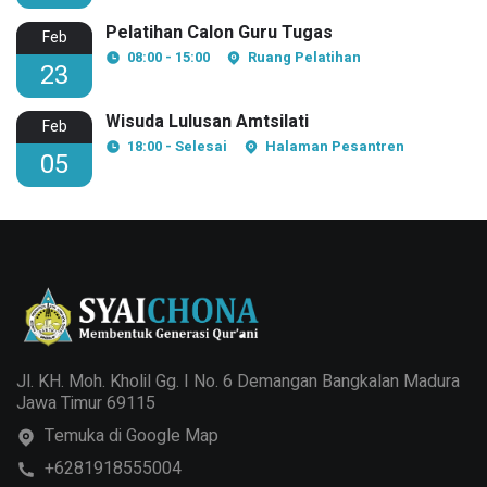
Pelatihan Calon Guru Tugas
Feb
08:00 - 15:00
Ruang Pelatihan
23
Wisuda Lulusan Amtsilati
Feb
18:00 - Selesai
Halaman Pesantren
05
Jl. KH. Moh. Kholil Gg. I No. 6 Demangan Bangkalan Madura
Jawa Timur 69115
Temuka di Google Map
+6281918555004