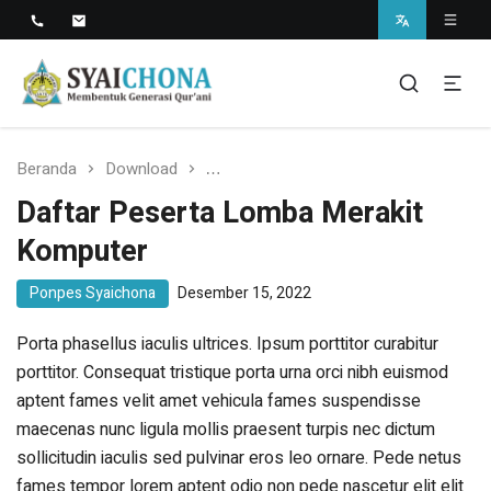
Situs Resmi Pondok Pesantren Syaichona
Mohammad Cholil
syaichona
Beranda
Download
Daftar Peserta Lomba Merakit Komp
Daftar Peserta Lomba Merakit
Komputer
Ponpes Syaichona
Desember 15, 2022
Porta phasellus iaculis ultrices. Ipsum porttitor curabitur
porttitor. Consequat tristique porta urna orci nibh euismod
aptent fames velit amet vehicula fames suspendisse
maecenas nunc ligula mollis praesent turpis nec dictum
sollicitudin iaculis sed pulvinar eros leo ornare. Pede netus
fames tempor lorem aptent odio non pede nascetur elit elit