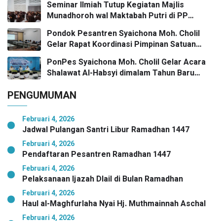
Seminar Ilmiah Tutup Kegiatan Majlis
Kunci Bangkalan Madani
Munadhoroh wal Maktabah Putri di PP
Syaichona Moh Cholil
Pondok Pesantren Syaichona Moh. Cholil
Gelar Rapat Koordinasi Pimpinan Satuan
Pendidikan
PonPes Syaichona Moh. Cholil Gelar Acara
Shalawat Al-Habsyi dimalam Tahun Baru
Masehi Menuju 2026
PENGUMUMAN
Februari 4, 2026
Jadwal Pulangan Santri Libur Ramadhan 1447
Februari 4, 2026
Pendaftaran Pesantren Ramadhan 1447
Februari 4, 2026
Pelaksanaan Ijazah Dlail di Bulan Ramadhan
Februari 4, 2026
Haul al-Maghfurlaha Nyai Hj. Muthmainnah Aschal
Februari 4, 2026