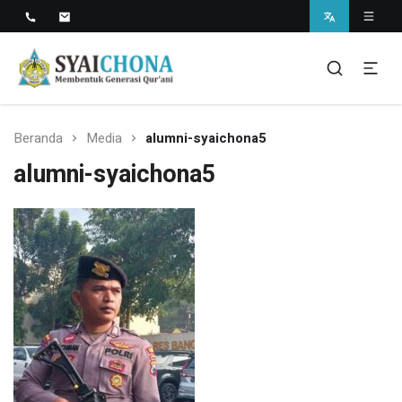
Situs Resmi Pondok Pesantren Syaichona
Mohammad Cholil
syaichona
Beranda
Media
alumni-syaichona5
alumni-syaichona5