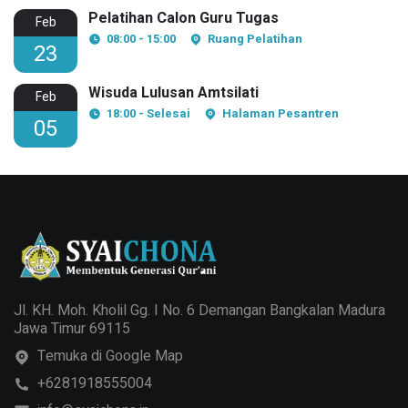
Pelatihan Calon Guru Tugas
Feb
08:00 - 15:00
Ruang Pelatihan
23
Wisuda Lulusan Amtsilati
Feb
18:00 - Selesai
Halaman Pesantren
05
Jl. KH. Moh. Kholil Gg. I No. 6 Demangan Bangkalan Madura
Jawa Timur 69115
Temuka di Google Map
+6281918555004