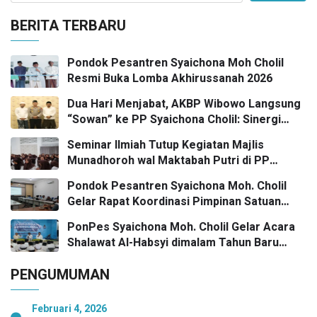
BERITA TERBARU
Pondok Pesantren Syaichona Moh Cholil
Resmi Buka Lomba Akhirussanah 2026
Dua Hari Menjabat, AKBP Wibowo Langsung
“Sowan” ke PP Syaichona Cholil: Sinergi
Umaro dan Pengaruh Tokoh Pesantren
Seminar Ilmiah Tutup Kegiatan Majlis
Kunci Bangkalan Madani
Munadhoroh wal Maktabah Putri di PP
Syaichona Moh Cholil
Pondok Pesantren Syaichona Moh. Cholil
Gelar Rapat Koordinasi Pimpinan Satuan
Pendidikan
PonPes Syaichona Moh. Cholil Gelar Acara
Shalawat Al-Habsyi dimalam Tahun Baru
Masehi Menuju 2026
PENGUMUMAN
Februari 4, 2026