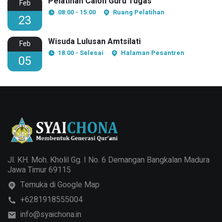
Pelatihan Calon Guru Tugas
Feb
08:00 - 15:00
Ruang Pelatihan
23
Wisuda Lulusan Amtsilati
Feb
18:00 - Selesai
Halaman Pesantren
05
Jl. KH. Moh. Kholil Gg. I No. 6 Demangan Bangkalan Madura
Jawa Timur 69115
Temuka di Google Map
+6281918555004
info@syaichona.in