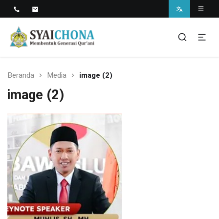
Situs Resmi Pondok Pesantren Syaichona
Mohammad Cholil
syaichona
Beranda
Media
image (2)
image (2)