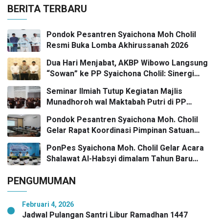
BERITA TERBARU
Pondok Pesantren Syaichona Moh Cholil
Resmi Buka Lomba Akhirussanah 2026
Dua Hari Menjabat, AKBP Wibowo Langsung
“Sowan” ke PP Syaichona Cholil: Sinergi
Umaro dan Pengaruh Tokoh Pesantren
Seminar Ilmiah Tutup Kegiatan Majlis
Kunci Bangkalan Madani
Munadhoroh wal Maktabah Putri di PP
Syaichona Moh Cholil
Pondok Pesantren Syaichona Moh. Cholil
Gelar Rapat Koordinasi Pimpinan Satuan
Pendidikan
PonPes Syaichona Moh. Cholil Gelar Acara
Shalawat Al-Habsyi dimalam Tahun Baru
Masehi Menuju 2026
PENGUMUMAN
Februari 4, 2026
Jadwal Pulangan Santri Libur Ramadhan 1447