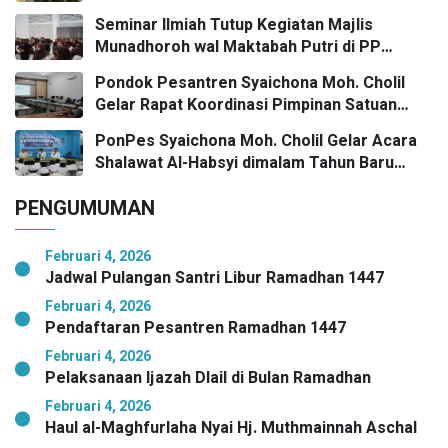
Umaro dan Pengaruh Tokoh Pesantren
Seminar Ilmiah Tutup Kegiatan Majlis
Kunci Bangkalan Madani
Munadhoroh wal Maktabah Putri di PP
Syaichona Moh Cholil
Pondok Pesantren Syaichona Moh. Cholil
Gelar Rapat Koordinasi Pimpinan Satuan
Pendidikan
PonPes Syaichona Moh. Cholil Gelar Acara
Shalawat Al-Habsyi dimalam Tahun Baru
Masehi Menuju 2026
PENGUMUMAN
Februari 4, 2026
Jadwal Pulangan Santri Libur Ramadhan 1447
Februari 4, 2026
Pendaftaran Pesantren Ramadhan 1447
Februari 4, 2026
Pelaksanaan Ijazah Dlail di Bulan Ramadhan
Februari 4, 2026
Haul al-Maghfurlaha Nyai Hj. Muthmainnah Aschal