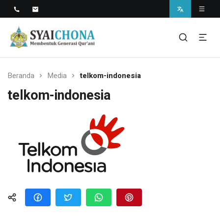
Situs Resmi Pondok Pesantren Syaichona
Mohammad Cholil
syaichona
Beranda
Media
telkom-indonesia
telkom-indonesia